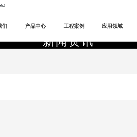
563
我们
产品中心
工程案例
应用领域
新
闻
资
讯
致
力
于
涂
料
、
油
墨
行
业
的
设
备
设
计
和
制
造