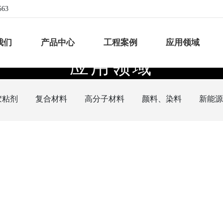
563
我们
产品中心
工程案例
应用领域
应
用
领
域
致
力
于
涂
料
、
油
墨
行
业
的
设
备
设
计
和
制
造
胶粘剂
复合材料
高分子材料
颜料、染料
新能
联
例
应用领域
江南平台(中国)