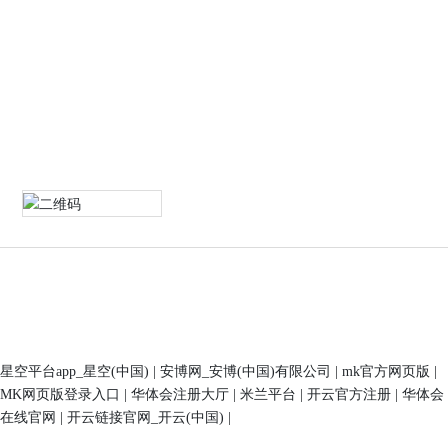
联系信息
地 址：江苏省江阴市青阳镇锡澄路1490号
热线电话：
0510-86501561
86501562
86501563
电子邮件：
info@finemachinery.com
邮 编：214401
扫一扫
浏览手机网站
Copyright © 2024 江南平台
网站建设：
中企动力
江阴
|
seo标签
|
城市分站
营业执照
星空平台app_星空(中国)
|
安博网_安博(中国)有限公司
|
mk官方网页版
|
MK网页版登录入口
|
华体会注册大厅
|
米兰平台
|
开云官方注册
|
华体会
在线官网
|
开云链接官网_开云(中国)
|